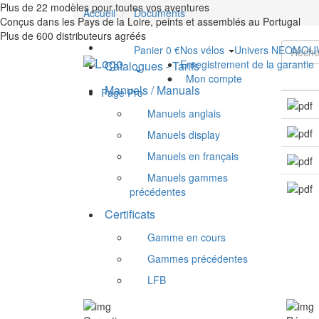
Plus de 22 modèles pour toutes vos aventures
Accueil
Documents
Conçus dans les Pays de la Loire, peints et assemblés au Portugal
Plus de 600 distributeurs agréés
Panier 0 €
Nos vélos
Univers NEOMO
Enregistrement de la garantie
Catalogues - Tarifs
Mon compte
Manuels / Manuals
Page Pro
Manuels anglais
Manuels display
Manuels en français
Manuels gammes
précédentes
Certificats
Gamme en cours
Gammes précédentes
LFB