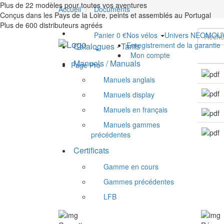
Plus de 22 modèles pour toutes vos aventures
Accueil
Documents
Conçus dans les Pays de la Loire, peints et assemblés au Portugal
Plus de 600 distributeurs agréés
Panier 0 €
Nos vélos
Univers NEOMO
Enregistrement de la garantie
Catalogues - Tarifs
Mon compte
Manuels / Manuals
Page Pro
Manuels anglais
Manuels display
Manuels en français
Manuels gammes
précédentes
Certificats
Gamme en cours
Gammes précédentes
LFB