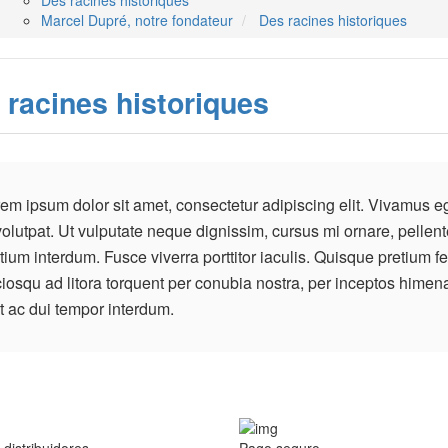
Des racines historiques
Marcel Dupré, notre fondateur
Des racines historiques
 racines historiques
em ipsum dolor sit amet, consectetur adipiscing elit. Vivamus 
volutpat. Ut vulputate neque dignissim, cursus mi ornare, pellent
tium interdum. Fusce viverra porttitor iaculis. Quisque pretium feli
iosqu ad litora torquent per conubia nostra, per inceptos him
t ac dui tempor interdum.