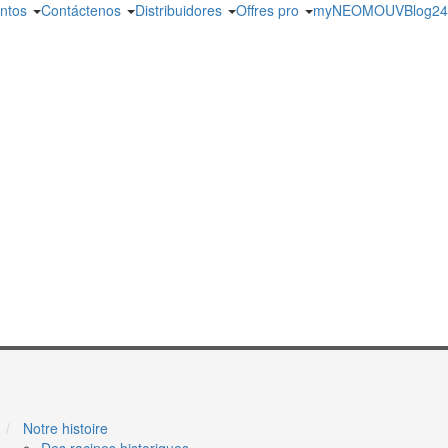
ntos
Contáctenos
Distribuidores
Offres pro
myNEOMOUV
Blog
24
Des racines historiques
Page de type "EDITORIAL_MENU
Notre histoire