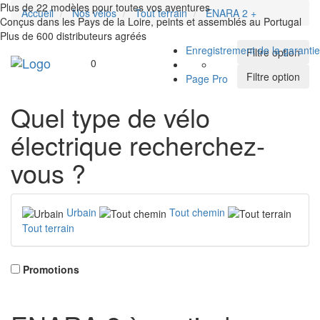
Plus de 22 modèles pour toutes vos aventures
Accueil
Nos vélos
Tout terrain
ENARA 2 +
Conçus dans les Pays de la Loire, peints et assemblés au Portugal
Plus de 600 distributeurs agréés
Enregistrement de la garantie
Filtre option
Toggle
0
navigation
Filtre option
Page Pro
Quel type de vélo
électrique recherchez-
vous ?
Urbain
Tout chemin
Tout terrain
Promotions