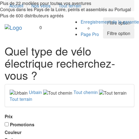
Plus de 22 modèles pour toutes vos aventures
Accueil
Nos vélos
Tout terrain
Conçus dans les Pays de la Loire, peints et assemblés au Portugal
Plus de 600 distributeurs agréés
Enregistrement de la garantie
Filtre option
Toggle
0
navigation
Filtre option
Page Pro
Quel type de vélo
électrique recherchez-
vous ?
Urbain
Tout chemin
Tout terrain
Prix
Promotions
Couleur