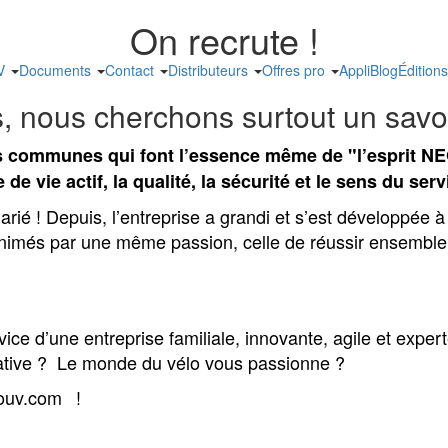
On recrute !
UV
Documents
Contact
Distributeurs
Offres pro
Appli
Blog
Édition
 nous cherchons surtout un savoir
urs communes qui font l’essence même de "l’esprit N
 vie actif, la qualité, la sécurité et le sens du servi
arié ! Depuis, l’entreprise a grandi et s’est développée 
 animés par une même passion, celle de réussir ensembl
ice d’une entreprise familiale, innovante, agile et exp
native ? Le monde du vélo vous passionne ?
ouv.com
!