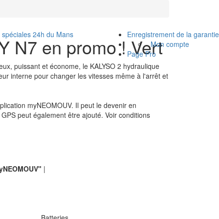
s spéciales 24h du Mans
Enregistrement de la garantie
 N7 en promo ! Vert
Mon compte
Page Pro
ieux, puissant et économe, le KALYSO 2 hydraulique
eur interne pour changer les vitesses même à l'arrêt et
pplication myNEOMOUV. Il peut le devenir en
r GPS peut également être ajouté. Voir conditions
 "myNEOMOUV"
|
Batteries