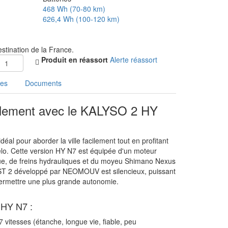
468 Wh (70-80 km)
626,4 Wh (100-120 km)
estination de la France.
Produit en réassort
Alerte réassort
ues
Documents
facilement avec le KALYSO 2 HY
al pour aborder la ville facilement tout en profitant
vélo. Cette version HY N7 est équipée d'un moteur
ue, de freins hydrauliques et du moyeu Shimano Nexus
T 2 développé par NEOMOUV est silencieux, puissant
ermettre une plus grande autonomie.
 HY N7 :
tesses (étanche, longue vie, fiable, peu