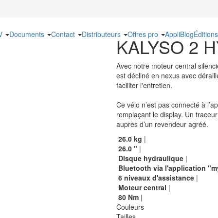
UV
Documents
Contact
Distributeurs
Offres pro
Appli
Blog
Édition
KALYSO 2 HY
Avec notre moteur central silenc
est décliné en nexus avec déraill
faciliter l'entretien.
Ce vélo n’est pas connecté à l’a
remplaçant le display. Un traceu
auprès d’un revendeur agréé.
26.0
kg
|
26.0
"
|
Disque hydraulique
|
Bluetooth via l'application
6
niveaux d'assistance
|
Moteur central
|
80
Nm
|
Couleurs
Tailles