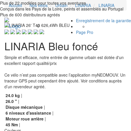
Plus de 22 modèles pour toutes vos aventures
Accueil
Nos vélos
Urbain
LINARIA
LINARIA
Conçus dans les Pays de la Loire, peints et assemblés au Portugal
Plus de 600 distributeurs agréés
Enregistrement de la garantie
Toggle
0
navigation
Page Pro
LINARIA Bleu foncé
Simple et efficace, notre entrée de gamme urbain est dotée d'un
excellent rapport qualité/prix
Ce vélo n’est pas compatible avec l’application myNEOMOUV. Un
traceur GPS peut cependant être ajouté. Voir conditions auprès
d’un revendeur agréé.
24.0
kg
|
26.0
"
|
Disque mécanique
|
6
niveaux d'assistance
|
Moteur roue arrière
|
45
Nm
|
Couleurs