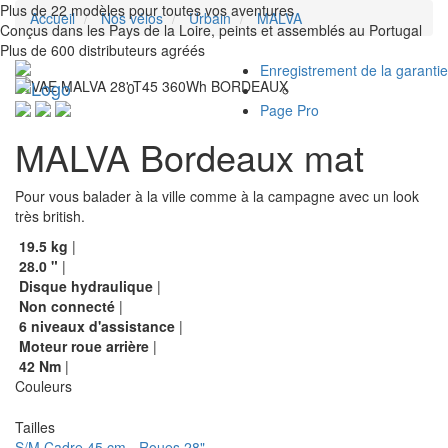
Plus de 22 modèles pour toutes vos aventures
Accueil
Nos vélos
Urbain
MALVA
Conçus dans les Pays de la Loire, peints et assemblés au Portugal
Plus de 600 distributeurs agréés
Enregistrement de la garantie
Toggle
0
navigation
Page Pro
MALVA Bordeaux mat
Pour vous balader à la ville comme à la campagne avec un look
très british.
19.5
kg
|
28.0
"
|
Disque hydraulique
|
Non connecté
|
6
niveaux d'assistance
|
Moteur roue arrière
|
42
Nm
|
Couleurs
Tailles
S/M
Cadre 45 cm - Roues 28"