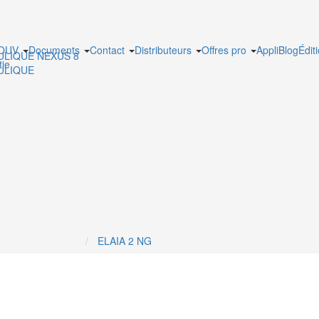
MOUV
Documents
Contact
Distributeurs
Offres pro
Appli
Blog
Édit
ULIQUE NEXUS 8
tie
ULIQUE
ELAIA 2 NG