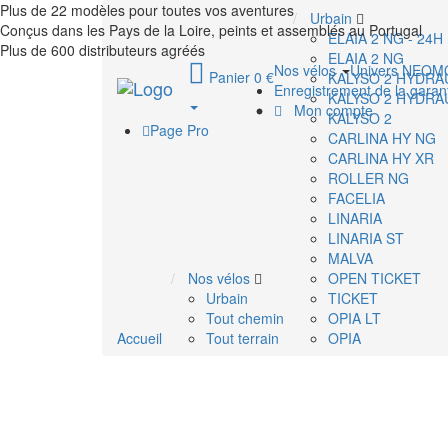
Plus de 22 modèles pour toutes vos aventures
Urbain
Conçus dans les Pays de la Loire, peints et assemblés au Portugal
ELAIA 2 NG - 24H
Plus de 600 distributeurs agréés
ELAIA 2 NG
Nos vélos
Univers NEO
Panier 0 €
KALYSO 2 HYDRA
Enregistrement de la garan
KALYSO 2 HYDRA
Mon compte
KALYSO 2
Page Pro
CARLINA HY NG
CARLINA HY XR
ROLLER NG
FACELIA
LINARIA
LINARIA ST
MALVA
Nos vélos
OPEN TICKET
Urbain
TICKET
Tout chemin
OPIA LT
Accueil
Tout terrain
OPIA